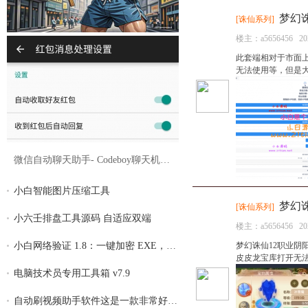
梦幻
[
诛仙系列
]
楼主：
a5656456
20
此套端相对于市面上
无法使用等，但是大部分
微信自动聊天助手- Codeboy聊天机器人2.3.0
小白智能图片压缩工具
梦幻
[
诛仙系列
]
小六壬排盘工具源码 自适应双端
楼主：
a5656456
20
梦幻诛仙12职业阴
小白网络验证 1.8：一键加密 EXE，全面支持
皮皮龙宝库打开无法关
电脑技术员专用工具箱 v7.9
自动刷视频助手软件这是一款非常好用的自动