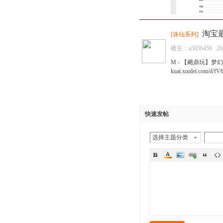
淘宝
[
诛仙系列
]
楼主：
a5656456
20
M - 【飓鼎玩】梦幻修仙
kuai.xunlei.com
快速发帖
选择主题分类