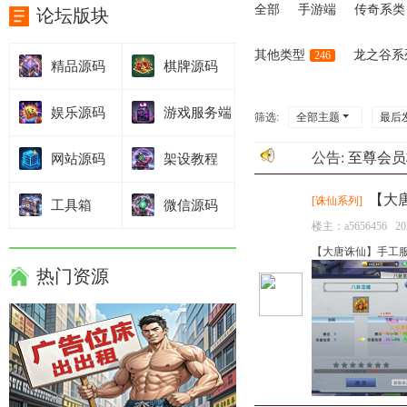
全部
手游端
传奇系类
论坛版块
其他类型
龙之谷系
246
精品源码
棋牌源码
娱乐源码
游戏服务端
筛选:
全部主题
最后
公告:
至尊会员
网站源码
架设教程
【大
[
诛仙系列
]
工具箱
微信源码
楼主：
a5656456
20
【大唐诛仙】手工服
热门资源