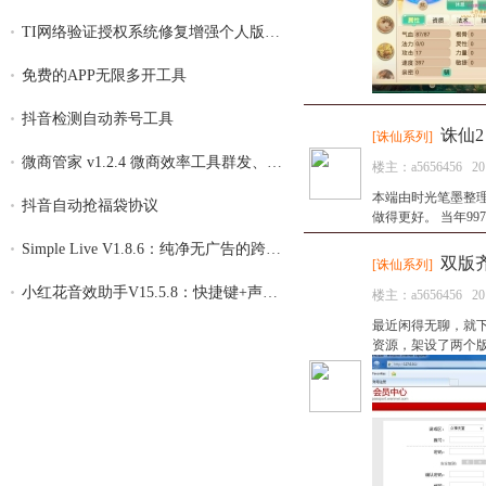
TI网络验证授权系统修复增强个人版 v4.26
免费的APP无限多开工具
抖音检测自动养号工具
诛仙2
[
诛仙系列
]
微商管家 v1.2.4 微商效率工具群发、清粉，
楼主：
a5656456
20
本端由时光笔墨整
抖音自动抢福袋协议
做得更好。 当年99
Simple Live V1.8.6：纯净无广告的跨平台直
双版齐发
[
诛仙系列
]
小红花音效助手V15.5.8：快捷键+声卡隔离，
楼主：
a5656456
20
最近闲得无聊，就
资源，架设了两个版本