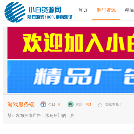
首页
源码资源
精
游戏服务端
今日
0
主题
403
收藏本版
7
禁止发布捆绑广告，木马后门的工具