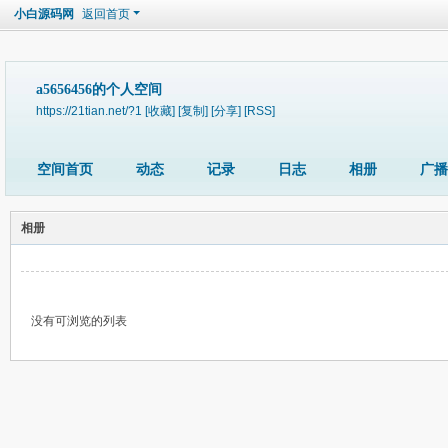
小白源码网
返回首页
a5656456的个人空间
https://21tian.net/?1
[收藏]
[复制]
[分享]
[RSS]
空间首页
动态
记录
日志
相册
广播
相册
没有可浏览的列表