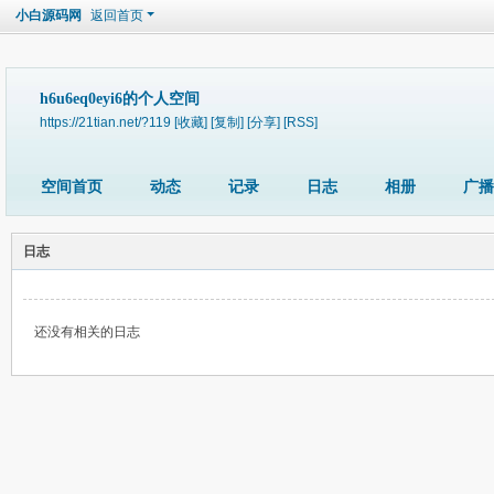
小白源码网
返回首页
h6u6eq0eyi6的个人空间
https://21tian.net/?119
[收藏]
[复制]
[分享]
[RSS]
空间首页
动态
记录
日志
相册
广播
日志
还没有相关的日志