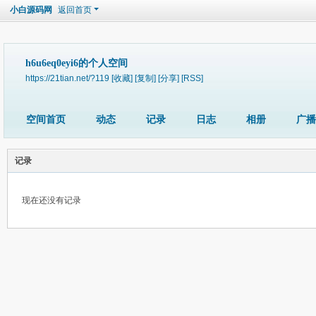
小白源码网
返回首页
h6u6eq0eyi6的个人空间
https://21tian.net/?119
[收藏]
[复制]
[分享]
[RSS]
空间首页
动态
记录
日志
相册
广播
记录
现在还没有记录