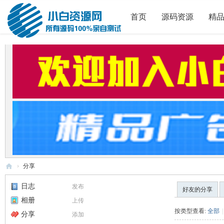
首页
源码资源
精
›
分享
小
日志
发布
好友的分享
白
相册
上传
源
按类型查看:
全部
|
分享
添加
码