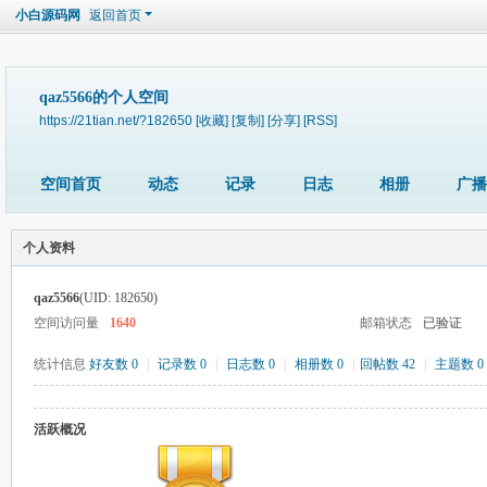
小白源码网
返回首页
qaz5566的个人空间
https://21tian.net/?182650
[收藏]
[复制]
[分享]
[RSS]
空间首页
动态
记录
日志
相册
广播
个人资料
qaz5566
(UID: 182650)
空间访问量
1640
邮箱状态
已验证
统计信息
好友数 0
|
记录数 0
|
日志数 0
|
相册数 0
|
回帖数 42
|
主题数 0
活跃概况