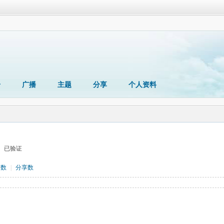
册
广播
主题
分享
个人资料
已验证
题数
|
分享数