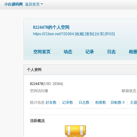
小白源码网
返回首页
8224478的个人空间
https://21tian.net/?20364
[收藏]
[复制]
[分享]
[RSS]
空间首页
动态
记录
日志
相
个人资料
8224478
(UID: 20364)
空间访问量
邮箱状态
统计信息
好友数
|
记录数
|
日志数
|
相册数
|
回帖数 0
|
主
活跃概况