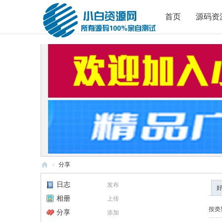
首页
源码资
›
分享
小
日志
发布
白
相册
上传
源
按类
分享
添加
码