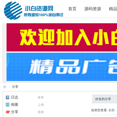
首页
源码资源
精
›
分享
小
日志
发布
好友的分享
白
相册
上传
源
按类型查看:
全部
|
分享
添加
码