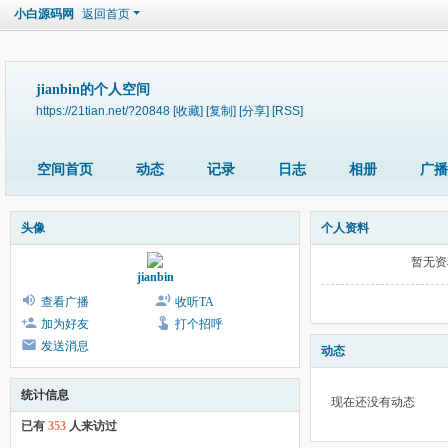
小白源码网
返回首页
jianbin的个人空间
https://21tian.net/?20848
[收藏]
[复制]
[分享]
[RSS]
空间首页
动态
记录
日志
相册
广播
头像
个人资料
暂无资
jianbin
查看广播
收听TA
加为好友
打个招呼
发送消息
动态
统计信息
现在还没有动态
已有
353
人来访过