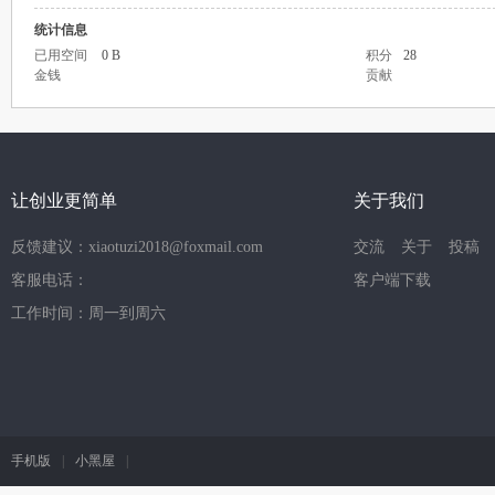
统计信息
已用空间
0 B
积分
28
金钱
贡献
让创业更简单
关于我们
反馈建议：xiaotuzi2018@foxmail.com
交流
关于
投稿
客服电话：
客户端下载
工作时间：周一到周六
手机版
|
小黑屋
|