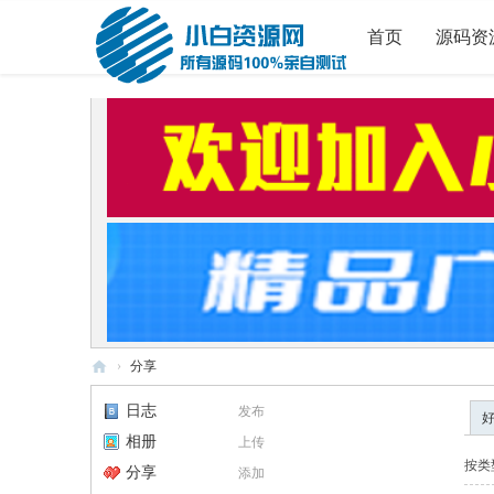
首页
源码资
›
分享
小
日志
发布
白
相册
上传
源
按类
分享
添加
码