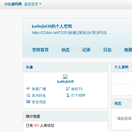
小白源码网
返回首页
koi9ejh638的个人空间
https://21tian.net/?220
[收藏]
[复制]
[分享]
[RSS]
空间首页
动态
记录
日志
相
头像
个人资料
koi9ejh638
查看广播
收听TA
加为好友
打个招呼
发送消息
动态
统计信息
现在还没
已有
403
人来访过