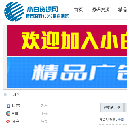
首页
源码资源
精
›
分享
小
日志
发布
好友的分享
白
相册
上传
源
按类型查看:
全部
|
分享
添加
码