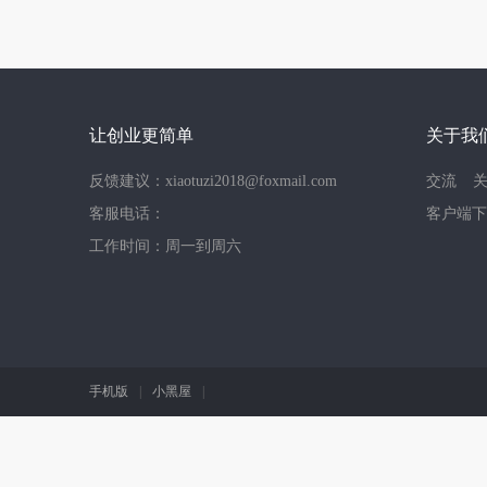
让创业更简单
关于我
反馈建议：xiaotuzi2018@foxmail.com
交流
客服电话：
客户端下
工作时间：周一到周六
手机版
|
小黑屋
|