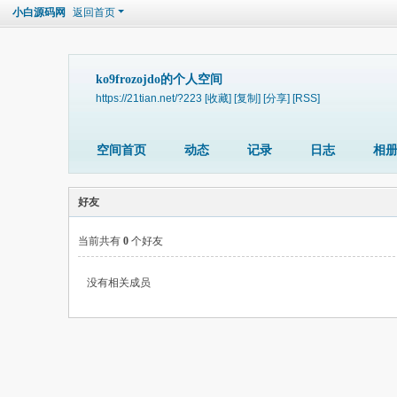
小白源码网
返回首页
ko9frozojdo的个人空间
https://21tian.net/?223
[收藏]
[复制]
[分享]
[RSS]
空间首页
动态
记录
日志
相
好友
当前共有
0
个好友
没有相关成员