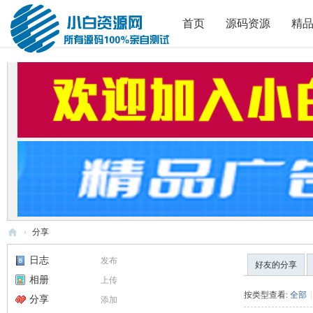
首页
源码资源
精
›
分享
小
日志
发布
好友的分享
白
相册
上传
源
按类型查看:
全部
|
分享
添加
码