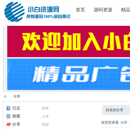
首页
源码资源
精
›
分享
小
日志
发布
好友的分享
白
相册
上传
源
按类型查看:
全部
|
分享
添加
码