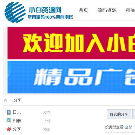
首页
源码资源
精
›
分享
小
日志
发布
好友的分享
白
相册
上传
源
按类型查看:
全部
|
分享
添加
码