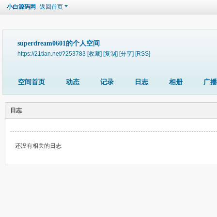
小白源码网
返回首页
superdream0601的个人空间
https://21tian.net/?253783
[收藏]
[复制]
[分享]
[RSS]
空间首页
动态
记录
日志
相册
广播
日志
还没有相关的日志