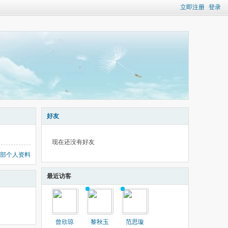
立即注册
登录
好友
现在还没有好友
部个人资料
最近访客
曾欣琼
黎秋玉
范思璇