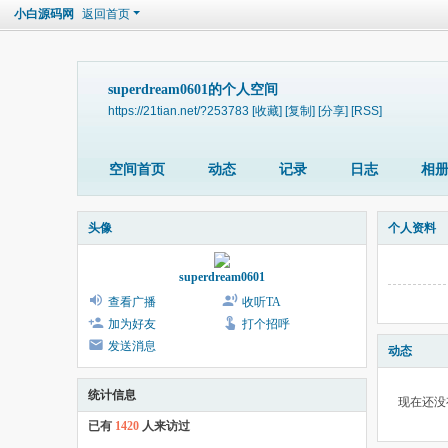
小白源码网
返回首页
superdream0601的个人空间
https://21tian.net/?253783
[收藏]
[复制]
[分享]
[RSS]
空间首页
动态
记录
日志
相
头像
个人资料
superdream0601
查看广播
收听TA
加为好友
打个招呼
发送消息
动态
统计信息
现在还没
已有
1420
人来访过