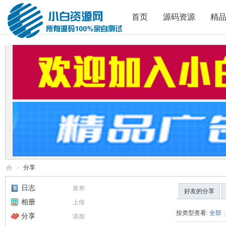
首页
源码资源
精
›
分享
小
日志
发布
好友的分享
白
相册
上传
源
按类型查看:
全部
|
分享
添加
码