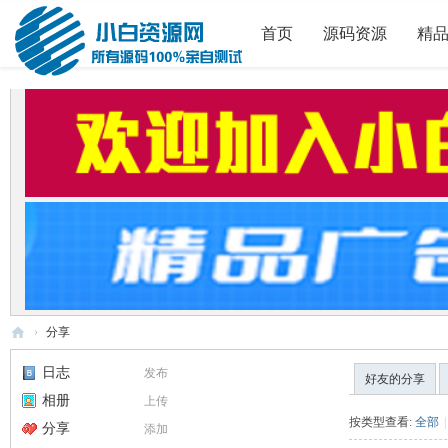
首页
源码资源
精
›
分享
小
日志
发布
好友的分享
白
相册
上传
源
按类型查看:
全部
|
分享
添加
码