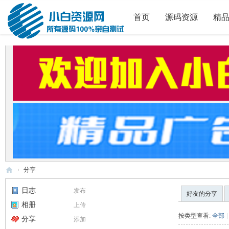
首页
源码资源
精
›
分享
小
日志
发布
好友的分享
白
相册
上传
源
按类型查看:
全部
|
分享
添加
码