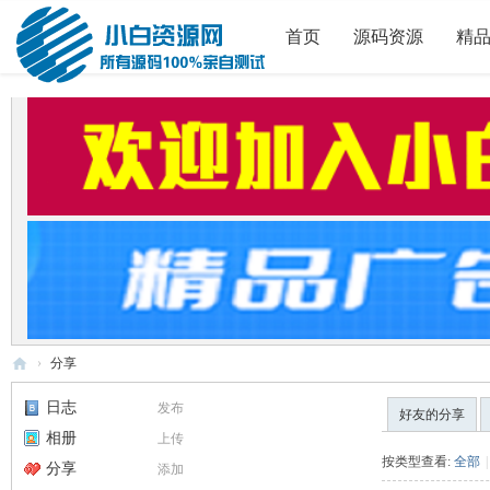
首页
源码资源
精
›
分享
小
日志
发布
好友的分享
白
相册
上传
源
按类型查看:
全部
|
分享
添加
码