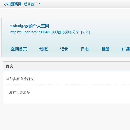
小白源码网
返回首页
naizuigege的个人空间
https://21tian.net/?560486
[收藏]
[复制]
[分享]
[RSS]
空间首页
动态
记录
日志
相册
广播
好友
当前共有
0
个好友
没有相关成员