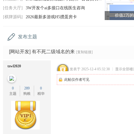
码
[任务大厅]
3W开发个ai多接口在线医生咨询
网
价值2万
[棋牌源码]
2026最新多游戏H5掼蛋房卡
发布主题
[网站开发]
有不死二级域名的来
[复制链接]
tzwl2020
发表于 2025-12-4 05:32:38
|
显示全部楼
此帖仅作者可见
0
289
0
主题
狗粮
精华