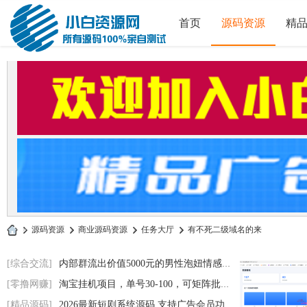
首页
源码资源
精
»
源码资源
›
商业源码资源
›
任务大厅
›
有不死二级域名的来
小
[综合交流]
内部群流出价值5000元的男性泡妞情感电子书
白
[零撸网赚]
淘宝挂机项目，单号30-100，可矩阵批量操作
源
[精品源码]
2026最新短剧系统源码 支持广告会员功能齐