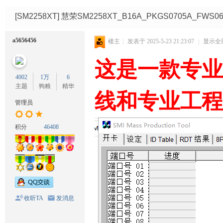
码
网
[SM2258XT]
慧荣SM2258XT_B16A_PKGS0705A_FW
a5656456
楼主
|
发表于 2025-5-23 21:23:07
|
显示全
这是一款专业
4002
1万
6
主题
狗粮
精华
线和专业工程
管理员
积分
46408
收听TA
发消息