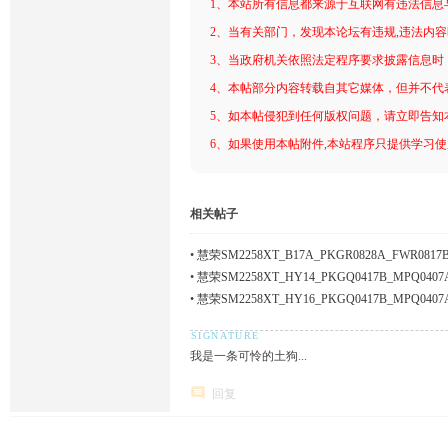
1、本站所有信息都来源于互联网有违法信息
2、当有关部门，发现本论坛有违规,违法内
3、当政府机关依照法定程序要求披露信息时
4、本帖部分内容转载自其它媒体，但并不代
5、如本帖侵犯到任何版权问题，请立即告知
6、如果使用本帖附件,本站程序只提供学习使用
相关帖子
•
慧荣SM2258XT_B17A_PKGR0828A_FW
量产
•
慧荣SM2258XT_HY14_PKGQ0417B_MPQ0
•
慧荣SM2258XT_HY16_PKGQ0417B_MPQ0
我是一条可怜的土狗...
回复