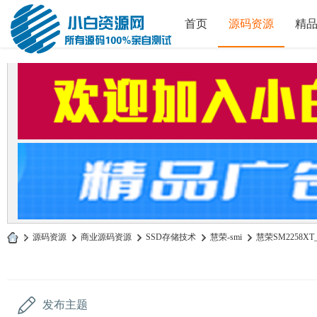
首页
源码资源
精
»
源码资源
›
商业源码资源
›
SSD存储技术
›
慧荣-smi
›
慧荣SM2258XT_
小
白
源
发布主题