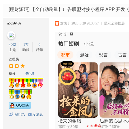
码
网
[理财源码]
【全自动刷量】广告联盟对接小程序 APP 开发
a5656456
发表于 2026-5-29 20:38:57
|
显示全部楼层
4002
1万
6
主题
狗粮
精华
管理员
积分
46408
收听TA
发消息