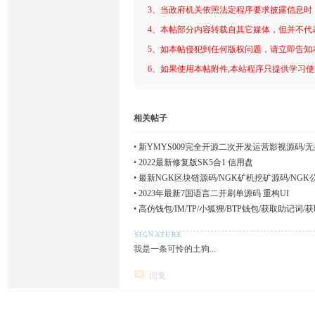
3、当政府机关依照法定程序要求披露信息时
4、本帖部分内容转载自其它媒体，但并不代
5、如本帖侵犯到任何版权问题，请立即告知
6、如果使用本帖附件,本站程序只提供学习使用
相关帖子
•
新YMYS009完全开源二次开发运营影视源码/无
视系统/视频搭建教程
•
2022最新修复版SK5合1 信用盘
•
最新NGK区块链源码/NGK矿机挖矿源码/NG
•
2023年最新7国语言二开刷单源码 重构UI
•
高仿钱包/IM/TP/小狐狸/BTP钱包/获取助记词
我是一条可怜的土狗...
回复