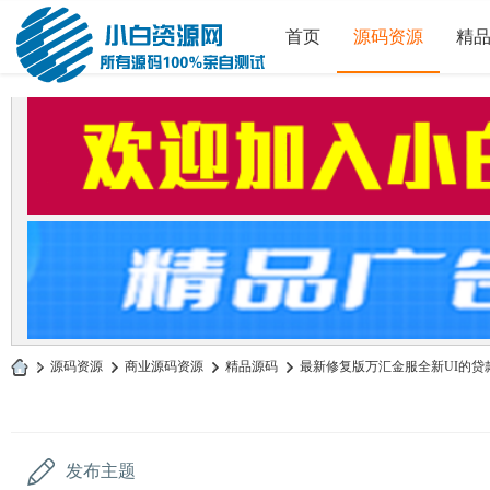
首页
源码资源
精
»
源码资源
›
商业源码资源
›
精品源码
›
最新修复版万汇金服全新UI的贷款源
小
白
源
发布主题