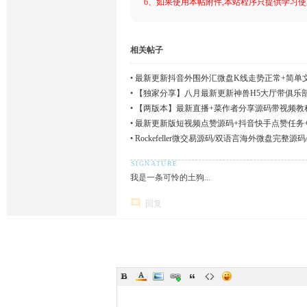
6、如果使用本帖附件,本站程序只提供学习使用
相关帖子
•
最新更新抖音外围外汇微盘K线走势正常+简单文字
•
【独家分享】八月最新更新神兽H5大厅带俱乐
•
【两版本】最新直播+菜作者分享源码带视频教程
•
最新更新版短视频点赞源码+抖音快手点赞任务+
•
Rockefeller微交易源码/双语言海外微盘完整源
我是一条可怜的土狗...
回复