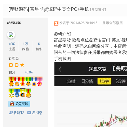
码
网
[理财源码]
富星期货源码中英文PC+手机
[复制链接]
a5656456
发表于 2021-8-26 20:10:15
|
显示全部楼层
源码介绍
富星期货 微盘点位盘双语言(中英文)源
4002
1万
6
特此声明：源码来自网络分享，本店所
主题
狗粮
精华
附带的一切法律责任后果都由购买者承
管理员
手机截图
积分
46367
收听TA
发消息