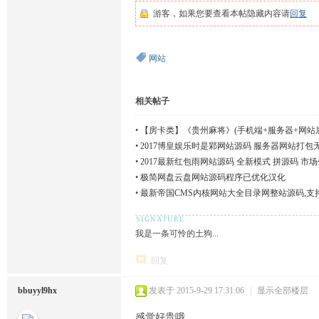
游客，如果您要查看本帖隐藏内容请
回复
网站
相关帖子
•
【房卡类】《贵州麻将》(手机端+服务器+网站
•
2017博皇娱乐时是䣋网站源码 服务器网站打包
•
2017最新红包雨网站源码 全新模式 拼源码 市场
•
极简网盘云盘网站源码程序已优化汉化
•
最新帝国CMS内核网站大全目录网整站源码,支
我是一条可怜的土狗...
回复
bbuyyl9hx
发表于 2015-9-29 17:31:06
|
显示全部楼层
感觉好贵哦