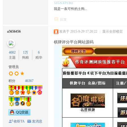
我是一条可怜的土狗...
回复
a5656456
发表于 2015-9-29 17:20:22
|
显示全部楼层
棋牌评分平台网站源码
4002
1万
6
主题
狗粮
精华
管理员
积分
46367
收听TA
发消息