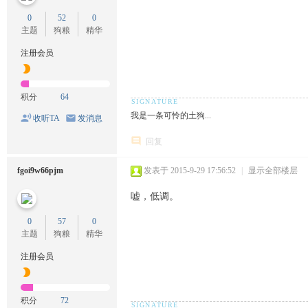
0
52
0
主题
狗粮
精华
注册会员
积分
64
我是一条可怜的土狗...
收听TA
发消息
回复
fgoi9w66pjm
发表于 2015-9-29 17:56:52
|
显示全部楼层
嘘，低调。
0
57
0
主题
狗粮
精华
注册会员
积分
72