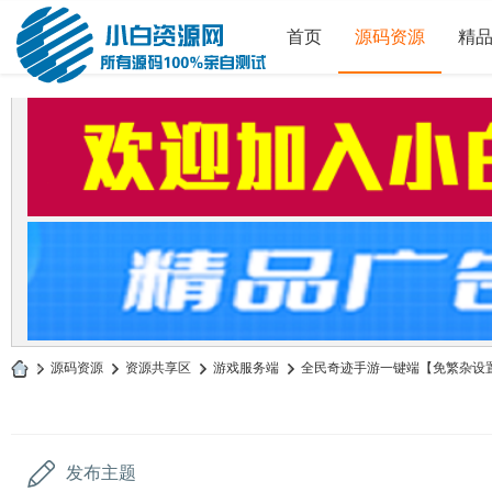
首页
源码资源
精
»
源码资源
›
资源共享区
›
游戏服务端
›
全民奇迹手游一键端【免繁杂设置、
小
白
源
发布主题