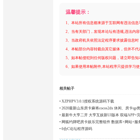
温馨提示：
1、本站所有信息都来源于互联网有违法信息
2、当有关部门，发现本论坛有违规,违法内
3、当政府机关依照法定程序要求披露信息时
4、本帖部分内容转载自其它媒体，但并不代
5、如本帖侵犯到任何版权问题，请立即告知
6、如果使用本帖附件,本站程序只提供学习使用
相关帖子
•
XZPHPV3.0.1授权系统源码下载
•
2020最新山东房卡麻将cocos2dx 休闲、房卡
•
最新牛大亨二开 大亨互娱新UI版本 双端APP+
•
网狐约牌吧房卡娱乐完整组件 数据库+网站+服
•
6合C论坛程序源码