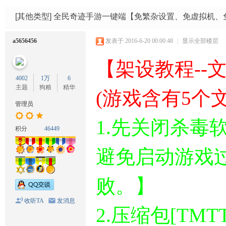
码
网
[其他类型]
全民奇迹手游一键端【免繁杂设置、免虚拟机、
a5656456
发表于 2016-6-20 00:00:48
|
显示全部楼层
【架设教程--
4002
1万
6
主题
狗粮
精华
(游戏含有5个
管理员
1.先关闭杀
积分
46449
避免启动游戏
败。】
收听TA
发消息
2.压缩包[TM