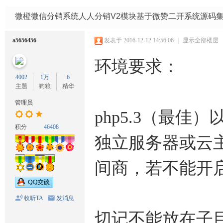
码
网
微橙微信分销系统人人分销V2模块基于微赞二开系统源码集
a5656456
发表于 2016-12-12 14:56:06
|
显示全部楼层
环境要求：
4002
1万
6
主题
狗粮
精华
管理员
php5.3（最佳）以上
积分
46408
独立服务器或云主
间商，若不能开
收听TA
发消息
切记不能放在子目