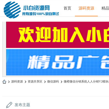
首页
源码资源
精
»
源码资源
›
资源共享区
›
微信源码
›
微橙微信分销系统人人分销V2模块基
小
白
源
发布主题