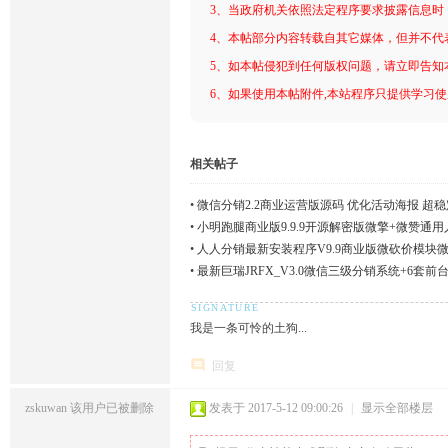
3、当政府机关依照法定程序要求披露信息时
4、本帖部分内容转载自其它媒体，但并不代
5、如本帖侵犯到任何版权问题，请立即告知
6、如果使用本帖附件,本站程序只提供学习使用
相关帖子
•
微信分销2.2商业运营版源码 优化活动海报 超
•
小明跑腿商业版9.9.9开源解密版微擎+微赞通
•
人人分销最新安装程序V9.9商业版微砍价模块
•
最新巨瑞JRFX_V3.0微信三级分销系统+6套
我是一条可怜的土狗...
回复
zskuwan
该用户已被删除
发表于 2017-5-12 09:00:26
|
显示全部楼层