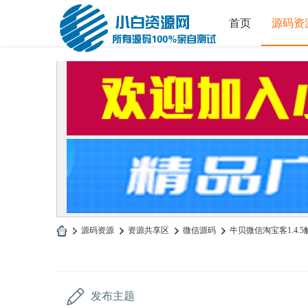
首页
源码资
»
源码资源
›
资源共享区
›
微信源码
›
牛贝微信淘宝客1.4.
小
白
源
发布主题