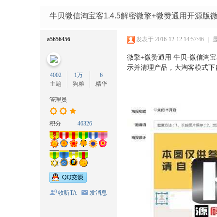
码
网
牛贝微信淘宝客1.4.5解密微擎+微赞通用开源版
a5656456
发表于 2016-12-12 14:57:46
|
微擎+微赞通用 牛贝-微信淘
示并清理产品，大淘客模式下
4002
1万
6
主题
狗粮
精华
管理员
积分
46326
收听TA
发消息