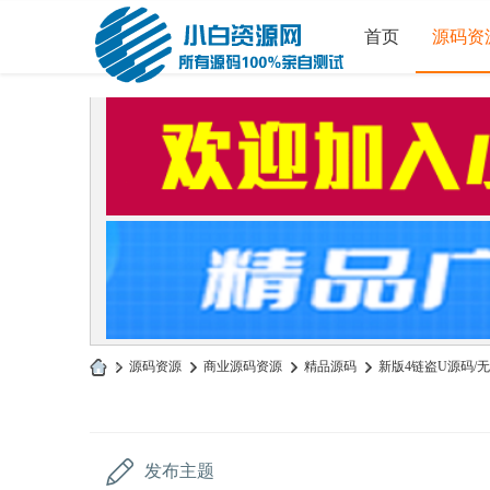
首页
源码资
»
源码资源
›
商业源码资源
›
精品源码
›
新版4链盗U源码/无
小
白
源
发布主题