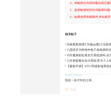
4、本帖部分内容转载自其它媒
5、如本帖侵犯到任何版权问题
6、如果使用本帖附件,本站程序
相关帖子
•
乐娱最新游戏Y乐诚api接口/乐娱
•
八国语言50种海外电子游戏源码/控
•
10月最新彩虹易支付系统源码-全
•
12月更新聚合支付系统/官方个
•
【最新开源】SiYU同城多端系统源
我是一条可怜的土狗...
回复