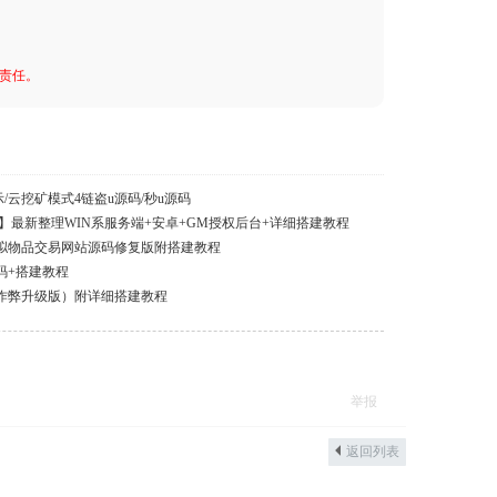
何责任。
示/云挖矿模式4链盗u源码/秒u源码
】最新整理WIN系服务端+安卓+GM授权后台+详细搭建教程
虚拟物品交易网站源码修复版附搭建教程
码+搭建教程
作弊升级版）附详细搭建教程
举报
返回列表