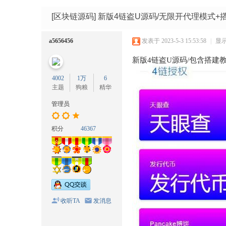
码
网
[区块链源码]
新版4链盗U源码/无限开代理模式+
a5656456
发表于 2023-5-3 15:53:58
|
显
新版4链盗U源码/包含搭建
4002
1万
6
主题
狗粮
精华
管理员
积分
46367
收听TA
发消息