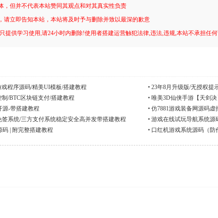
体，但并不代表本站赞同其观点和对其真实性负责
，请立即告知本站，本站将及时予与删除并致以最深的歉意
只提供学习使用,请24小时内删除!使用者搭建运营触犯法律,违法,违规,本站不承担任
游戏程序源码/精美UI模板/搭建教程
•
23年8月升级版/无授权提
制/BTC区块链支付/搭建教程
•
唯美3D仙侠手游【天剑决
开源-带搭建教程
•
仿7881游戏装备网源码
人免签系统/三方支付系统稳定安全高并发带搭建教程
•
游戏在线试玩导航系统源
码 | 附完整搭建教程
•
口红机游戏系统源码（防