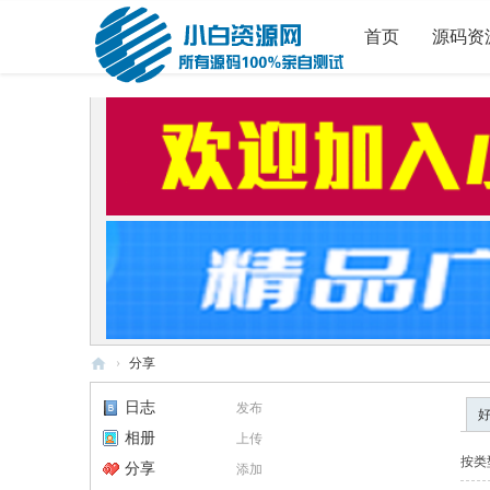
首页
源码资
›
分享
小
日志
发布
白
相册
上传
源
按类
分享
添加
码