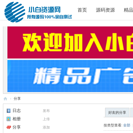
首页
源码资源
精
›
分享
小
日志
发布
好友的分享
白
相册
上传
源
按类型查看:
全部
|
分享
添加
码