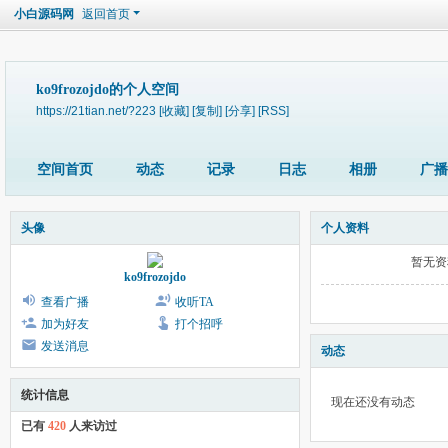
小白源码网
返回首页
ko9frozojdo的个人空间
https://21tian.net/?223
[收藏]
[复制]
[分享]
[RSS]
空间首页
动态
记录
日志
相册
广播
头像
个人资料
暂无资
ko9frozojdo
查看广播
收听TA
加为好友
打个招呼
发送消息
动态
统计信息
现在还没有动态
已有
420
人来访过