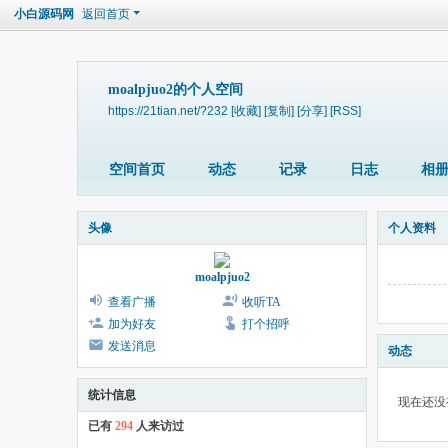
小白源码网
返回首页
moalpjuo2的个人空间
https://21tian.net/?232
[收藏]
[复制]
[分享]
[RSS]
空间首页
动态
记录
日志
相
头像
个人资料
moalpjuo2
查看广播
收听TA
加为好友
打个招呼
发送消息
动态
统计信息
现在还没
已有
294
人来访过