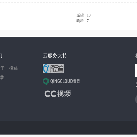
威望
10
狗粮
7
们
云服务支持
关于
投稿
载