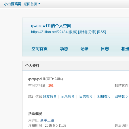
小白源码网
返回首页
qwqeqw111的个人空间
https://21tian.net/?2484
[收藏]
[复制]
[分享]
[RSS]
空间首页
动态
记录
日志
相
个人资料
qwqeqw111
(UID: 2484)
空间访问量
261
邮箱状态
统计信息
好友数 0
|
记录数 0
|
日志数 0
|
相册数 0
|
回帖数 5
活跃概况
用户组
新手上路
注册时间
2016-6-5 11:03
最后访问