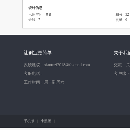
统计信息
已用空间
0 B
积分
32
金钱
7
贡献
0
让创业更简单
关于我
反馈建议：xiaotuzi2018@foxmail.com
交流
客服电话：
客户端下
工作时间：周一到周六
手机版
|
小黑屋
|