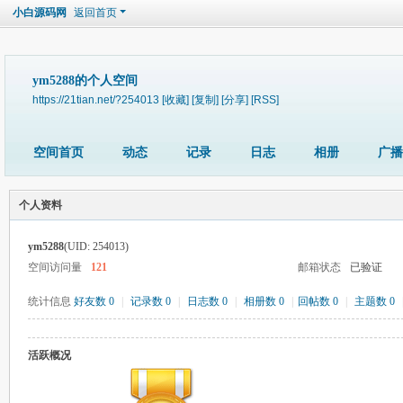
小白源码网
返回首页
ym5288的个人空间
https://21tian.net/?254013
[收藏]
[复制]
[分享]
[RSS]
空间首页
动态
记录
日志
相册
广播
个人资料
ym5288
(UID: 254013)
空间访问量
121
邮箱状态
已验证
统计信息
好友数 0
|
记录数 0
|
日志数 0
|
相册数 0
|
回帖数 0
|
主题数 0
活跃概况