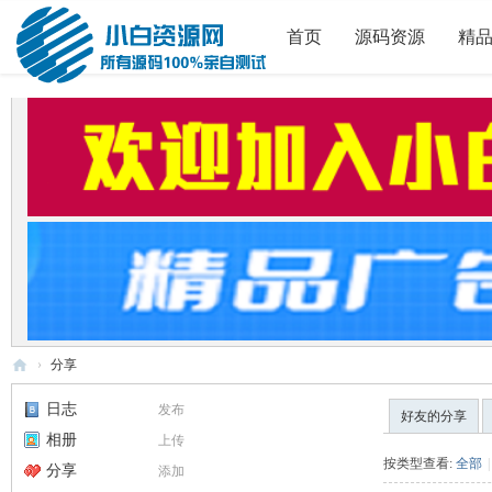
首页
源码资源
精
›
分享
小
日志
发布
好友的分享
白
相册
上传
源
按类型查看:
全部
|
分享
添加
码