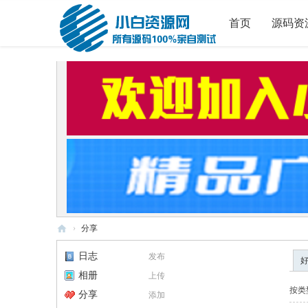
首页
源码资
›
分享
小
日志
发布
白
相册
上传
源
按类
分享
添加
码